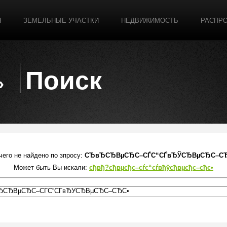
Я
ЗЕМЕЛЬНЫЕ УЧАСТКИ
НЕДВИЖИМОСТЬ
РАСПР
Поиск
чего не найдено по зпросу:
СЂвЂСЂВµСЂС–СЃС“СЃвЂЎСЂВµСЂС–С
Может быть Вы искали:
сђвђ?сђвµсђс–сѓс“сѓвђўсђвµсђс–сђс•