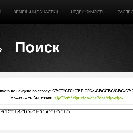
Я
ЗЕМЕЛЬНЫЕ УЧАСТКИ
НЕДВИЖИМОСТЬ
РАСПР
Поиск
ичего не найдено по зпросу:
СЂС™СЃС“СЂВ·СЃСљСЂССЂС‘СЂС•СЂ
Может быть Вы искали:
сђс™сѓс“сђв·сѓсљсђс?сђс‘сђс•сђс•